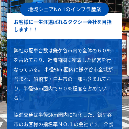
地域シェアNo.1のインフラ産業
お客様に一生涯選ばれるタクシー会社を目指
します！！
弊社の配車台数は鎌ケ谷市内で全体の６０％
を占めており、近隣商圏に密着した経営を行
なっている。 半径5km圏内に鎌ケ谷市全域が
含まれ、船橋市・白井市の一部も含まれてお
り、半径5km圏内で９０％程度を占めてい
る。
協進交通は半径5km圏内に特化した、鎌ケ谷
市のお客様の指名率ＮＯ.１の会社です。 介護